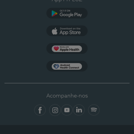
Google Play
App Store
Apple Health
Health Connect
Acompanhe-nos
Facebook
Instagram
YouTube
LinkedIn
Spotify