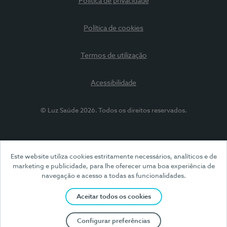
Política de privacidade
Política de cookies
Termos de utilização
Acessibilidade
© Luz Saúde 2026. Todos os direitos reservados.
Este website utiliza cookies estritamente necessários, analíticos e de
marketing e publicidade, para lhe oferecer uma boa experiência de
navegação e acesso a todas as funcionalidades.
Aceitar todos os cookies
Configurar preferências