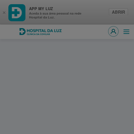
APP MY LUZ
ABRIR
×
Aceda à sua área pessoal na rede
Hospital da Luz.
Hospital da Luz Clínica da Covilhã
Abri
MY LUZ