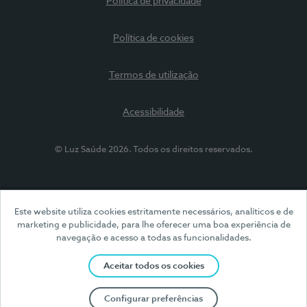
Política de privacidade
Política de cookies
Termos de utilização
Acessibilidade
© Luz Saúde 2026. Todos os direitos reservados.
Este website utiliza cookies estritamente necessários, analíticos e de
marketing e publicidade, para lhe oferecer uma boa experiência de
navegação e acesso a todas as funcionalidades.
Aceitar todos os cookies
Configurar preferências