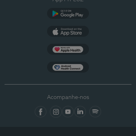
Google Play
App Store
Apple Health
Health Connect
Acompanhe-nos
Facebook
Instagram
YouTube
LinkedIn
Spotify