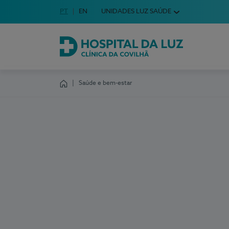
Idioma em Português
PT
English Language
EN
UNIDADES LUZ SAÚDE
Escolha o seu idioma
Hospital da Luz Clínica da Covilhã
Saúde e bem-estar
Homepage