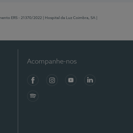
mento ERS - 21370/2022
| Hospital da Luz Coimbra, SA
|
Acompanhe-nos
Facebook
Instagram
YouTube
LinkedIn
Spotify