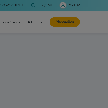
PESQUISA
OIO AO CLIENTE
MY LUZ
Marcações
uia de Saúde
A Clínica