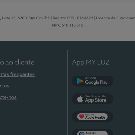
, Lote 13, 6200-546 Covilhã
| Registo ERS - E160629
| Licença de Funciona
NIPC 510 113 516
o ao cliente
App MY LUZ
ntas frequentes
ctos
Google Play
cte-nos
App Store
Apple Health