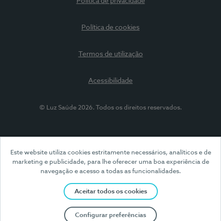
Política de privacidade
Política de cookies
Termos de utilização
Acessibilidade
© Luz Saúde 2026. Todos os direitos reservados.
Este website utiliza cookies estritamente necessários, analíticos e de
marketing e publicidade, para lhe oferecer uma boa experiência de
navegação e acesso a todas as funcionalidades.
Aceitar todos os cookies
Configurar preferências