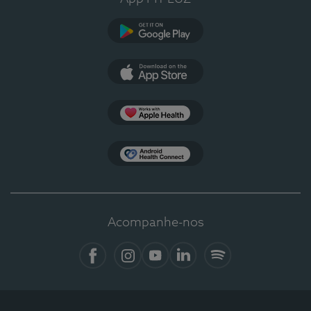
Google Play
App Store
Apple Health
Health Connect
Acompanhe-nos
Facebook
Instagram
YouTube
LinkedIn
Spotify