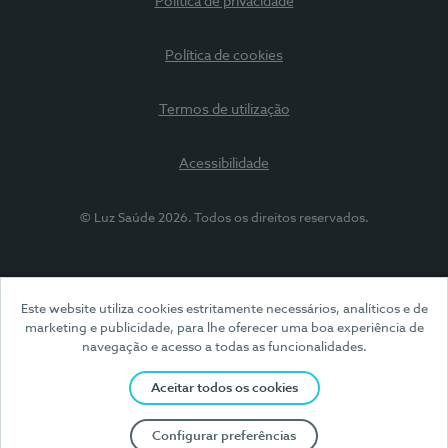
Política de privacidade
Política de cookies
Termos de utilização
Acessibilidade
© Luz Saúde 2026. Todos os direitos reservados.
Este website utiliza cookies estritamente necessários, analíticos e de
marketing e publicidade, para lhe oferecer uma boa experiência de
navegação e acesso a todas as funcionalidades.
Aceitar todos os cookies
Configurar preferências