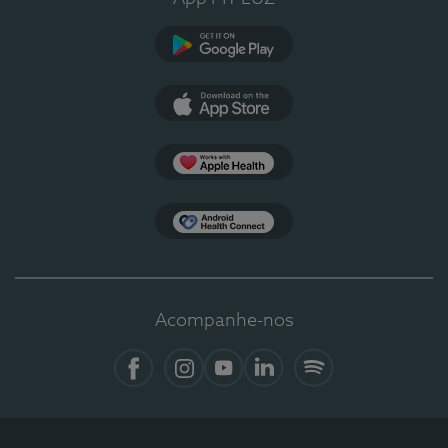
Google Play
App Store
Apple Health
Health Connect
Acompanhe-nos
Facebook
Instagram
YouTube
LinkedIn
Spotify