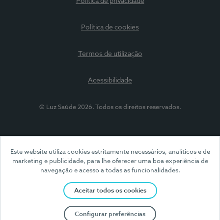
Política de privacidade
Política de cookies
Termos de utilização
Acessibilidade
© Luz Saúde 2026. Todos os direitos reservados.
Este website utiliza cookies estritamente necessários, analíticos e de
marketing e publicidade, para lhe oferecer uma boa experiência de
navegação e acesso a todas as funcionalidades.
Aceitar todos os cookies
Configurar preferências