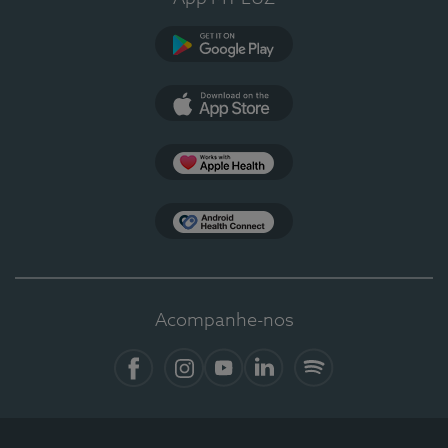
Google Play
App Store
Apple Health
Health Connect
Acompanhe-nos
Facebook
Instagram
YouTube
LinkedIn
Spotify