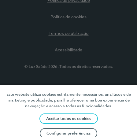
Política de privacidade
Política de cookies
Termos de utilização
Acessibilidade
© Luz Saúde 2026. Todos os direitos reservados.
Este website utiliza cookies estritamente necessários, analíticos e de
marketing e publicidade, para lhe oferecer uma boa experiência de
navegação e acesso a todas as funcionalidades.
Aceitar todos os cookies
Configurar preferências