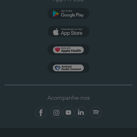
Google Play
App Store
Apple Health
Health Connect
Acompanhe-nos
Facebook
Instagram
YouTube
LinkedIn
Spotify