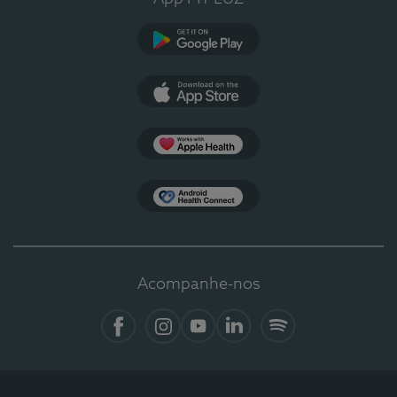
Google Play
App Store
Apple Health
Health Connect
Acompanhe-nos
Facebook
Instagram
YouTube
LinkedIn
Spotify