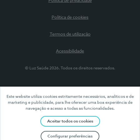
Política de privacidade
Política de cookies
Termos de utilização
Acessibilidade
© Luz Saúde 2026. Todos os direitos reservados.
Este website utiliza cookies estritamente necessários, analíticos e de
marketing e publicidade, para lhe oferecer uma boa experiência de
navegação e acesso a todas as funcionalidades.
Aceitar todos os cookies
Configurar preferências