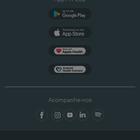
Google Play
App Store
Apple Health
Health Connect
Acompanhe-nos
Facebook
Instagram
YouTube
LinkedIn
Spotify