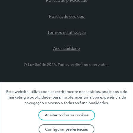
Política de privacidade
Política de cookies
Termos de utilização
Acessibilidade
© Luz Saúde 2026. Todos os direitos reservados.
Este website utiliza cookies estritamente necessários, analíticos e de
marketing e publicidade, para lhe oferecer uma boa experiência de
navegação e acesso a todas as funcionalidades.
Aceitar todos os cookies
Configurar preferências