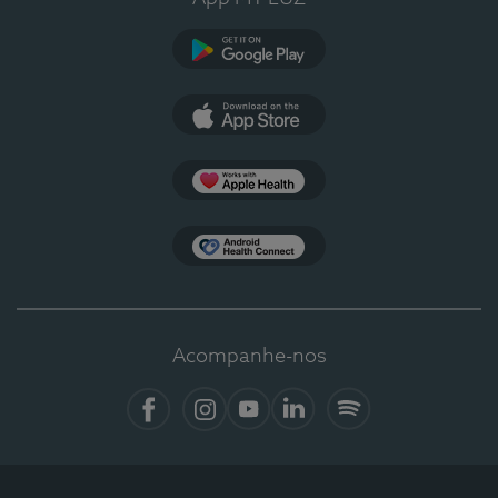
Google Play
App Store
Apple Health
Health Connect
Acompanhe-nos
Facebook
Instagram
YouTube
LinkedIn
Spotify