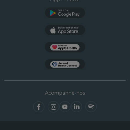
Google Play
App Store
Apple Health
Health Connect
Acompanhe-nos
Facebook
Instagram
YouTube
LinkedIn
Spotify