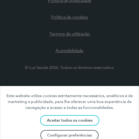
Política de privacidade
Política de cookies
Termos de utilização
Acessibilidade
© Luz Saúde 2026. Todos os direitos reservados.
Este website utiliza cookies estritamente necessários, analíticos e de
marketing e publicidade, para lhe oferecer uma boa experiência de
navegação e acesso a todas as funcionalidades.
Aceitar todos os cookies
Configurar preferências