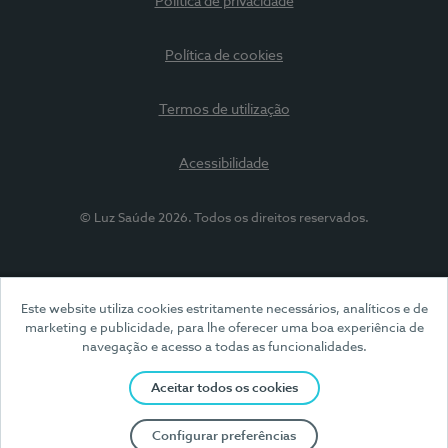
Política de privacidade
Política de cookies
Termos de utilização
Acessibilidade
© Luz Saúde 2026. Todos os direitos reservados.
Este website utiliza cookies estritamente necessários, analíticos e de
marketing e publicidade, para lhe oferecer uma boa experiência de
navegação e acesso a todas as funcionalidades.
Aceitar todos os cookies
Configurar preferências