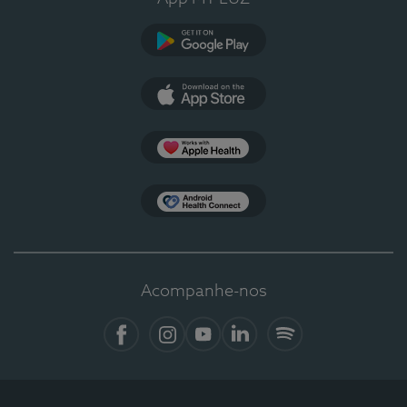
Google Play
App Store
Apple Health
Health Connect
Acompanhe-nos
Facebook
Instagram
YouTube
LinkedIn
Spotify