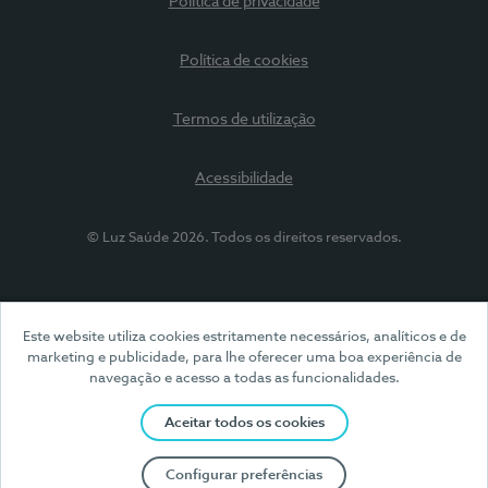
Política de privacidade
Política de cookies
Termos de utilização
Acessibilidade
© Luz Saúde 2026. Todos os direitos reservados.
Este website utiliza cookies estritamente necessários, analíticos e de
marketing e publicidade, para lhe oferecer uma boa experiência de
navegação e acesso a todas as funcionalidades.
Aceitar todos os cookies
Configurar preferências