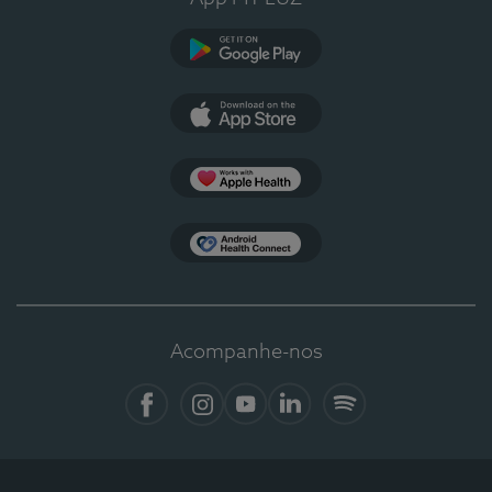
Google Play
App Store
Apple Health
Health Connect
Acompanhe-nos
Facebook
Instagram
YouTube
LinkedIn
Spotify