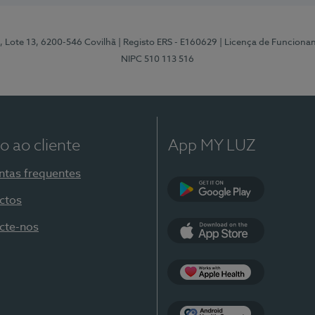
, Lote 13, 6200-546 Covilhã
| Registo ERS - E160629
| Licença de Funciona
NIPC 510 113 516
o ao cliente
App MY LUZ
ntas frequentes
ctos
Google Play
cte-nos
App Store
Apple Health