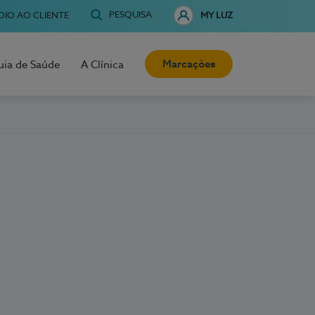
PESQUISA
OIO AO CLIENTE
MY LUZ
Marcações
uia de Saúde
A Clínica