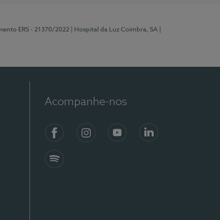
mento ERS - 21370/2022
| Hospital da Luz Coimbra, SA
|
Acompanhe-nos
Facebook
Instagram
YouTube
LinkedIn
Spotify