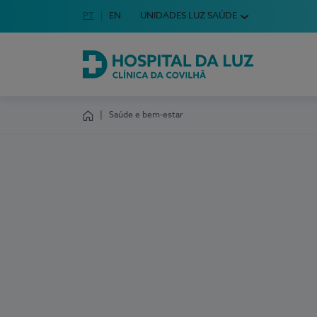
Idioma em Português
PT
English Language
EN
UNIDADES LUZ SAÚDE
Escolha o seu idioma
Hospital da Luz Clínica da Covilhã
Saúde e bem-estar
Homepage