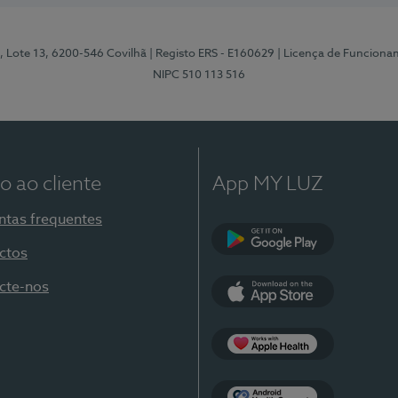
, Lote 13, 6200-546 Covilhã
| Registo ERS - E160629
| Licença de Funciona
NIPC 510 113 516
o ao cliente
App MY LUZ
ntas frequentes
ctos
Google Play
cte-nos
App Store
Apple Health