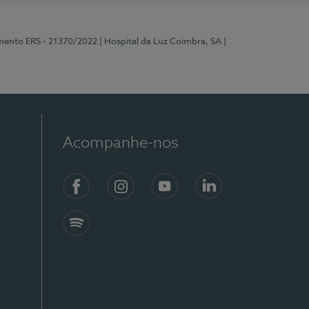
mento ERS - 21370/2022
| Hospital da Luz Coimbra, SA
|
Acompanhe-nos
Facebook
Instagram
YouTube
LinkedIn
Spotify