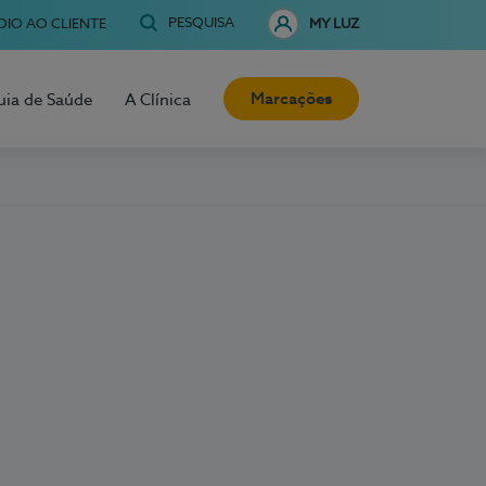
PESQUISA
OIO AO CLIENTE
MY LUZ
Marcações
uia de Saúde
A Clínica