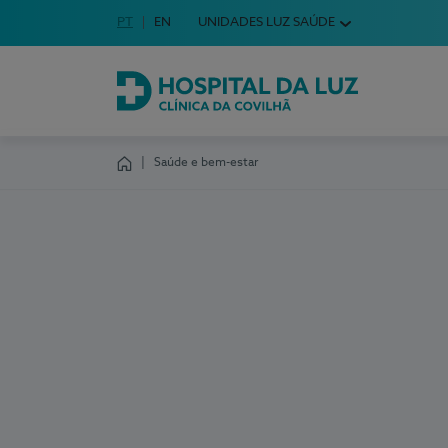
Idioma em Português
PT
English Language
EN
UNIDADES LUZ SAÚDE
Escolha o seu idioma
Hospital da Luz Clínica da Covilhã
Saúde e bem-estar
Homepage