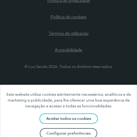
Política de privacidade
Política de cookies
Termos de utilização
Acessibilidade
© Luz Saúde 2026. Todos os direitos reservados.
Este website utiliza cookies estritamente necessários, analíticos e de
marketing e publicidade, para lhe oferecer uma boa experiência de
navegação e acesso a todas as funcionalidades.
Aceitar todos os cookies
Configurar preferências