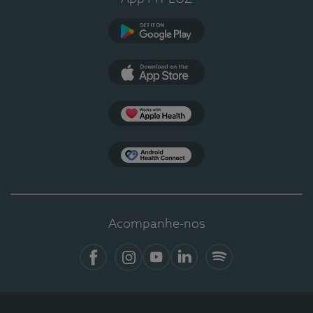
Google Play
App Store
Apple Health
Health Connect
Acompanhe-nos
Facebook
Instagram
YouTube
LinkedIn
Spotify