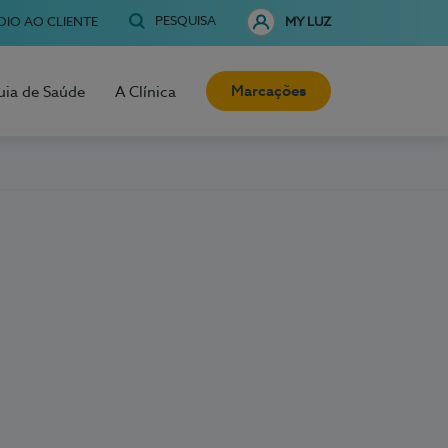
PESQUISA
OIO AO CLIENTE
MY LUZ
Marcações
uia de Saúde
A Clínica