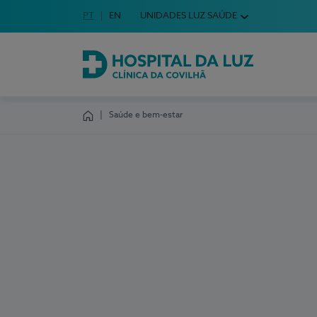
Idioma em Português
PT
English Language
EN
UNIDADES LUZ SAÚDE
Escolha o seu idioma
Hospital da Luz Clínica da Covilhã
Saúde e bem-estar
Homepage