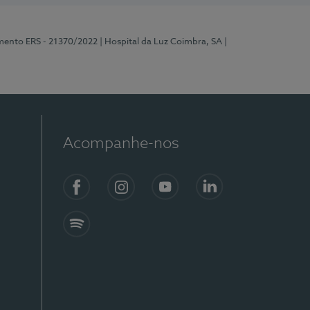
mento ERS - 21370/2022
| Hospital da Luz Coimbra, SA
|
Acompanhe-nos
Facebook
Instagram
YouTube
LinkedIn
Spotify