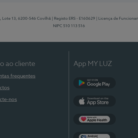
, Lote 13, 6200-546 Covilhã
| Registo ERS - E160629
| Licença de Funciona
NIPC 510 113 516
o ao cliente
App MY LUZ
ntas frequentes
ctos
Google Play
cte-nos
App Store
Apple Health