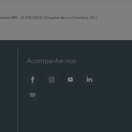
mento ERS - 21370/2022
| Hospital da Luz Coimbra, SA
|
Acompanhe-nos
Facebook
Instagram
YouTube
LinkedIn
Spotify