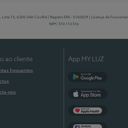
, Lote 13, 6200-546 Covilhã
| Registo ERS - E160629
| Licença de Funciona
NIPC 510 113 516
o ao cliente
App MY LUZ
ntas frequentes
ctos
Google Play
cte-nos
App Store
Apple Health