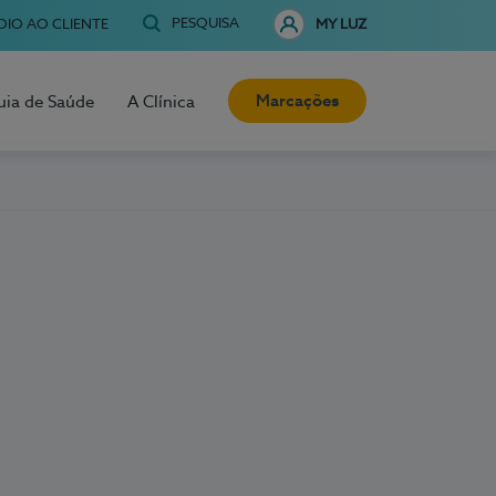
PESQUISA
OIO AO CLIENTE
MY LUZ
Marcações
uia de Saúde
A Clínica