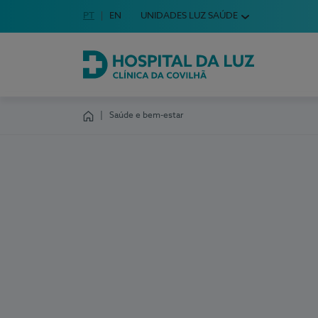
Idioma em Português
PT
English Language
EN
UNIDADES LUZ SAÚDE
Escolha o seu idioma
Hospital da Luz Clínica da Covilhã
Saúde e bem-estar
Homepage