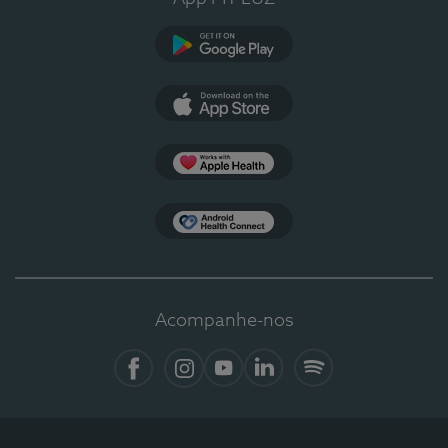
Google Play
App Store
Apple Health
Health Connect
Acompanhe-nos
Facebook
Instagram
YouTube
LinkedIn
Spotify