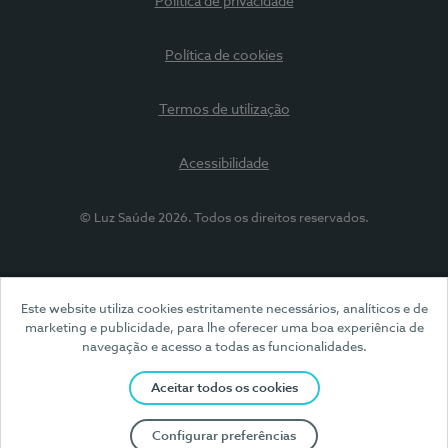
Política de privacidade
Política de cookies
Termos de utilização
Acessibilidade
© Luz Saúde 2026. Todos os direitos reservados.
Este website utiliza cookies estritamente necessários, analíticos e de
marketing e publicidade, para lhe oferecer uma boa experiência de
navegação e acesso a todas as funcionalidades.
Aceitar todos os cookies
Configurar preferências