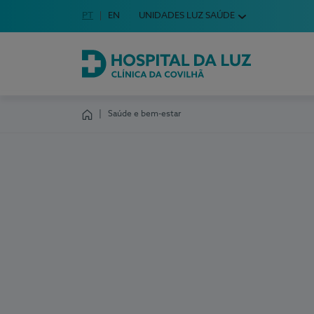
Idioma em Português
PT
English Language
EN
UNIDADES LUZ SAÚDE
Escolha o seu idioma
Hospital da Luz Clínica da Covilhã
Saúde e bem-estar
Homepage