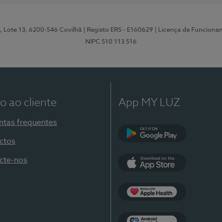
, Lote 13, 6200-546 Covilhã
| Registo ERS - E160629
| Licença de Funciona
NIPC 510 113 516
o ao cliente
App MY LUZ
ntas frequentes
ctos
Google Play
cte-nos
App Store
Apple Health