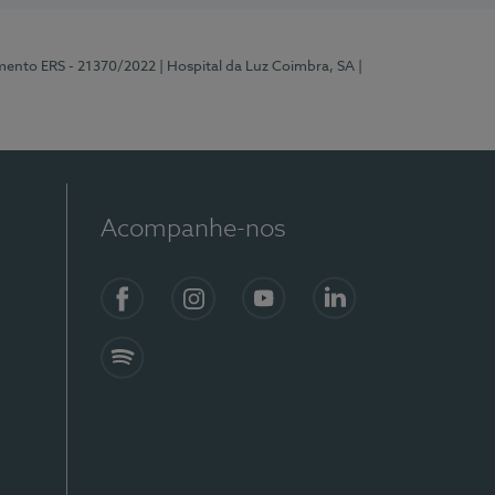
mento ERS - 21370/2022
| Hospital da Luz Coimbra, SA
|
Acompanhe-nos
Facebook
Instagram
YouTube
LinkedIn
Spotify