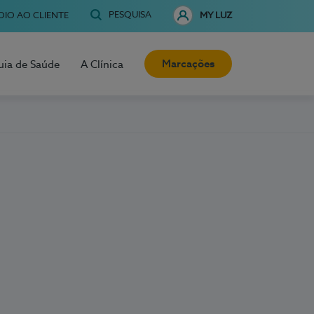
PESQUISA
OIO AO CLIENTE
MY LUZ
Marcações
uia de Saúde
A Clínica