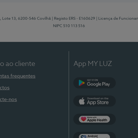
, Lote 13, 6200-546 Covilhã
| Registo ERS - E160629
| Licença de Funciona
NIPC 510 113 516
o ao cliente
App MY LUZ
ntas frequentes
ctos
Google Play
cte-nos
App Store
Apple Health