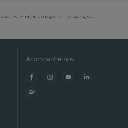
mento ERS - 21370/2022
| Hospital da Luz Coimbra, SA
|
Acompanhe-nos
Facebook
Instagram
YouTube
LinkedIn
Spotify