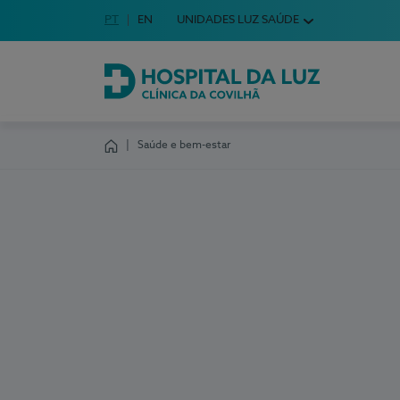
Idioma em Português
PT
English Language
EN
UNIDADES LUZ SAÚDE
Escolha o seu idioma
Hospital da Luz Clínica da Covilhã
Saúde e bem-estar
Homepage