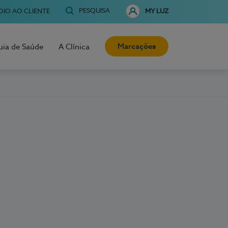
PESQUISA
OIO AO CLIENTE
MY LUZ
Marcações
uia de Saúde
A Clínica