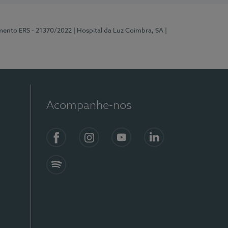
mento ERS - 21370/2022
| Hospital da Luz Coimbra, SA
|
Acompanhe-nos
Facebook
Instagram
YouTube
LinkedIn
Spotify