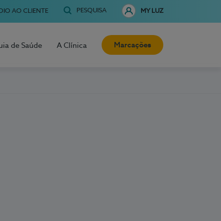
PESQUISA
OIO AO CLIENTE
MY LUZ
Marcações
uia de Saúde
A Clínica