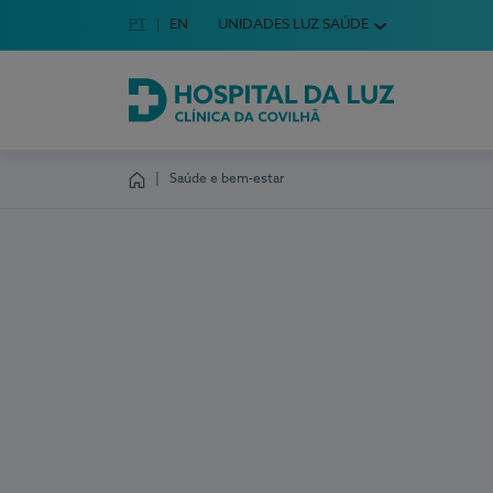
Idioma em Português
PT
English Language
EN
UNIDADES LUZ SAÚDE
Escolha o seu idioma
Hospital da Luz Clínica da Covilhã
Saúde e bem-estar
Homepage