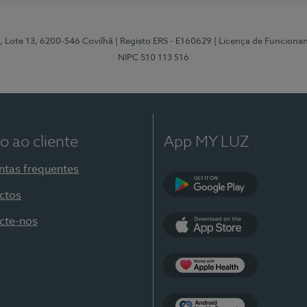
, Lote 13, 6200-546 Covilhã
| Registo ERS - E160629
| Licença de Funciona
NIPC 510 113 516
o ao cliente
App MY LUZ
ntas frequentes
ctos
Google Play
cte-nos
App Store
Apple Health