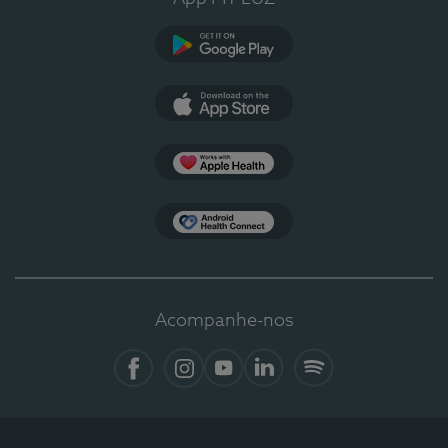
Google Play
App Store
Apple Health
Health Connect
Acompanhe-nos
Facebook
Instagram
YouTube
LinkedIn
Spotify