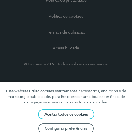
Política de privacidade
Política de cookies
Termos de utilização
Acessibilidade
© Luz Saúde 2026. Todos os direitos reservados.
Este website utiliza cookies estritamente necessários, analíticos e de
marketing e publicidade, para lhe oferecer uma boa experiência de
navegação e acesso a todas as funcionalidades.
Aceitar todos os cookies
Configurar preferências