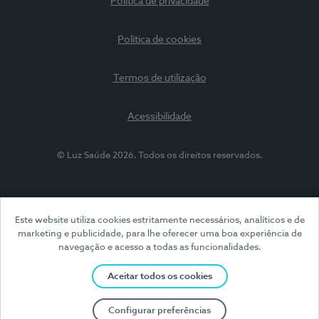
Política de privacidade
Política de cookies
Termos de utilização
Acessibilidade
© Luz Saúde 2026. Todos os direitos reservados.
Este website utiliza cookies estritamente necessários, analíticos e de
marketing e publicidade, para lhe oferecer uma boa experiência de
navegação e acesso a todas as funcionalidades.
Aceitar todos os cookies
Configurar preferências