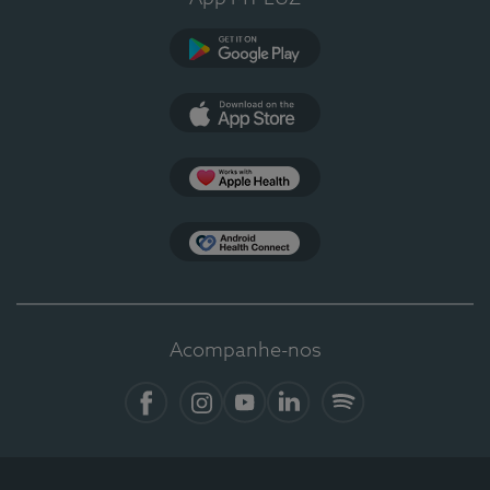
Google Play
App Store
Apple Health
Health Connect
Acompanhe-nos
Facebook
Instagram
YouTube
LinkedIn
Spotify