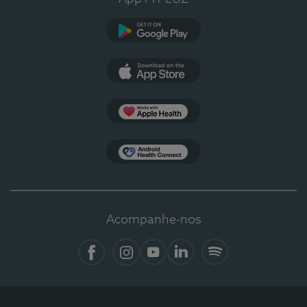
Google Play
App Store
Apple Health
Health Connect
Acompanhe-nos
Facebook
Instagram
YouTube
LinkedIn
Spotify