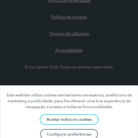
Política de privacidade
Política de cookies
Termos de utilização
Acessibilidade
© Luz Saúde 2026. Todos os direitos reservados.
Este website utiliza cookies estritamente necessários, analíticos e de
marketing e publicidade, para lhe oferecer uma boa experiência de
navegação e acesso a todas as funcionalidades.
Aceitar todos os cookies
Configurar preferências