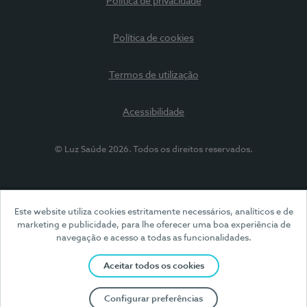
Política de privacidade
Política de cookies
Termos de utilização
Acessibilidade
© Luz Saúde 2026. Todos os direitos reservados.
Este website utiliza cookies estritamente necessários, analíticos e de
marketing e publicidade, para lhe oferecer uma boa experiência de
navegação e acesso a todas as funcionalidades.
Aceitar todos os cookies
Configurar preferências