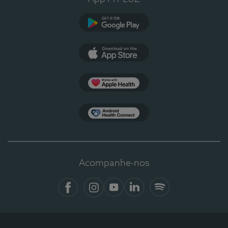
Google Play
App Store
Apple Health
Health Connect
Acompanhe-nos
Facebook
Instagram
YouTube
LinkedIn
Spotify