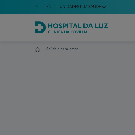
Idioma em Português
PT
English Language
EN
UNIDADES LUZ SAÚDE
Escolha o seu idioma
Hospital da Luz Clínica da Covilhã
Saúde e bem-estar
Homepage