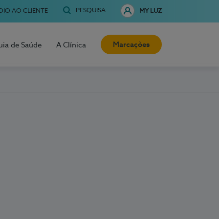
PESQUISA
OIO AO CLIENTE
MY LUZ
Marcações
uia de Saúde
A Clínica