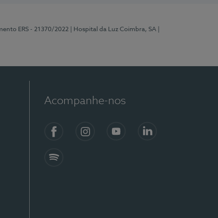
mento ERS - 21370/2022
| Hospital da Luz Coimbra, SA
|
Acompanhe-nos
Facebook
Instagram
YouTube
LinkedIn
Spotify