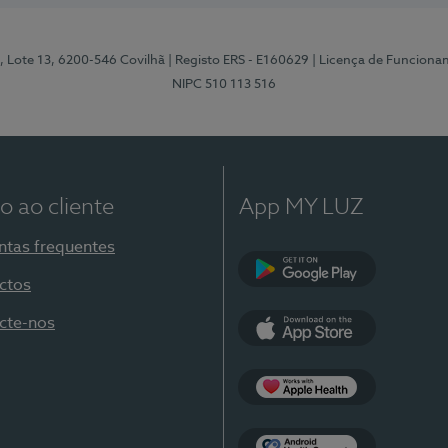
, Lote 13, 6200-546 Covilhã
| Registo ERS - E160629
| Licença de Funciona
NIPC 510 113 516
o ao cliente
App MY LUZ
ntas frequentes
ctos
Google Play
cte-nos
App Store
Apple Health