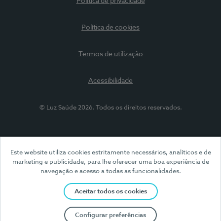
Política de privacidade
Política de cookies
Termos de utilização
Acessibilidade
© Luz Saúde 2026. Todos os direitos reservados.
Este website utiliza cookies estritamente necessários, analíticos e de
marketing e publicidade, para lhe oferecer uma boa experiência de
navegação e acesso a todas as funcionalidades.
Aceitar todos os cookies
Configurar preferências