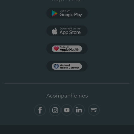
Google Play
App Store
Apple Health
Health Connect
Acompanhe-nos
Facebook
Instagram
YouTube
LinkedIn
Spotify