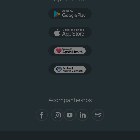
Google Play
App Store
Apple Health
Health Connect
Acompanhe-nos
Facebook
Instagram
YouTube
LinkedIn
Spotify