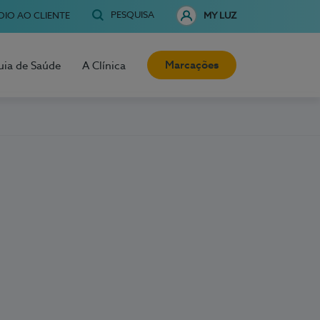
PESQUISA
OIO AO CLIENTE
MY LUZ
Marcações
uia de Saúde
A Clínica