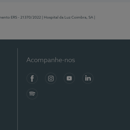
mento ERS - 21370/2022
| Hospital da Luz Coimbra, SA
|
Acompanhe-nos
Facebook
Instagram
YouTube
LinkedIn
Spotify