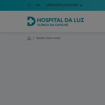
Idioma em Português
PT
English Language
EN
UNIDADES LUZ SAÚDE
Escolha o seu idioma
Hospital da Luz Clínica da Covilhã
Saúde e bem-estar
Homepage