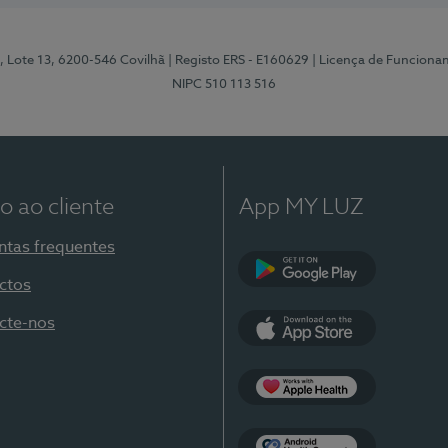
, Lote 13, 6200-546 Covilhã
| Registo ERS - E160629
| Licença de Funciona
NIPC 510 113 516
o ao cliente
App MY LUZ
ntas frequentes
ctos
Google Play
cte-nos
App Store
Apple Health