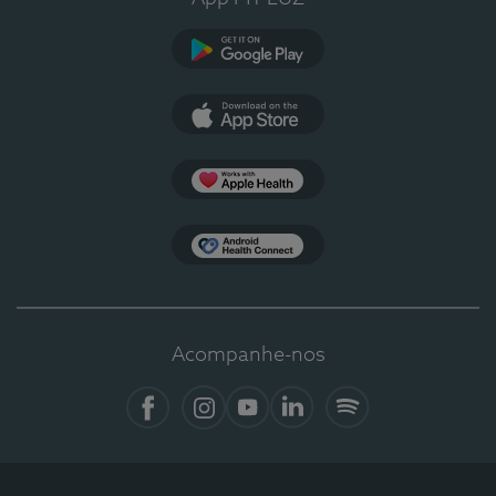
Google Play
App Store
Apple Health
Health Connect
Acompanhe-nos
Facebook
Instagram
YouTube
LinkedIn
Spotify