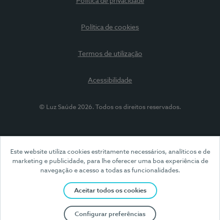
Política de privacidade
Política de cookies
Termos de utilização
Acessibilidade
© Luz Saúde 2026. Todos os direitos reservados.
Este website utiliza cookies estritamente necessários, analíticos e de
marketing e publicidade, para lhe oferecer uma boa experiência de
navegação e acesso a todas as funcionalidades.
Aceitar todos os cookies
Configurar preferências