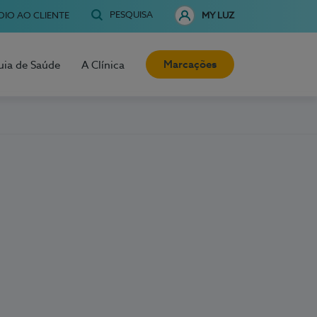
PESQUISA
OIO AO CLIENTE
MY LUZ
Marcações
uia de Saúde
A Clínica