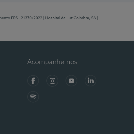
mento ERS - 21370/2022
| Hospital da Luz Coimbra, SA
|
Acompanhe-nos
Facebook
Instagram
YouTube
LinkedIn
Spotify