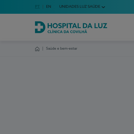
Idioma em Português
PT
English Language
EN
UNIDADES LUZ SAÚDE
Escolha o seu idioma
Hospital da Luz Clínica da Covilhã
Saúde e bem-estar
Homepage