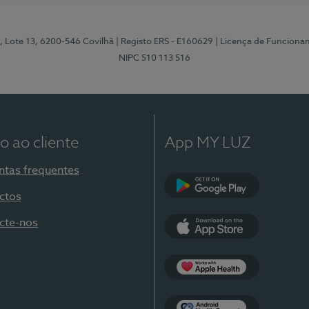
, Lote 13, 6200-546 Covilhã
| Registo ERS - E160629
| Licença de Funciona
NIPC 510 113 516
o ao cliente
App MY LUZ
ntas frequentes
ctos
Google Play
cte-nos
App Store
Apple Health