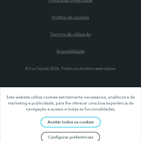
Política de privacidade
Política de cookies
Termos de utilização
Acessibilidade
© Luz Saúde 2026. Todos os direitos reservados.
Este website utiliza cookies estritamente necessários, analíticos e de
marketing e publicidade, para lhe oferecer uma boa experiência de
navegação e acesso a todas as funcionalidades.
Aceitar todos os cookies
Configurar preferências