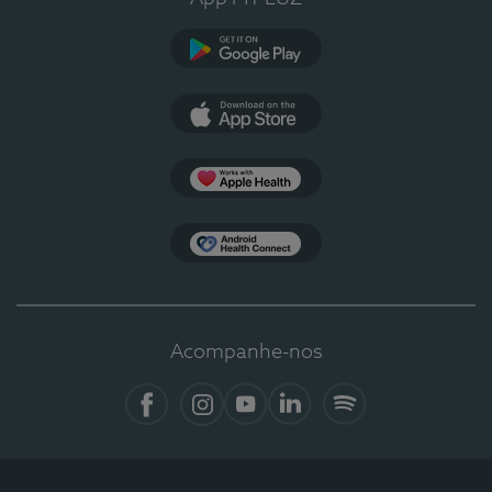
Google Play
App Store
Apple Health
Health Connect
Acompanhe-nos
Facebook
Instagram
YouTube
LinkedIn
Spotify