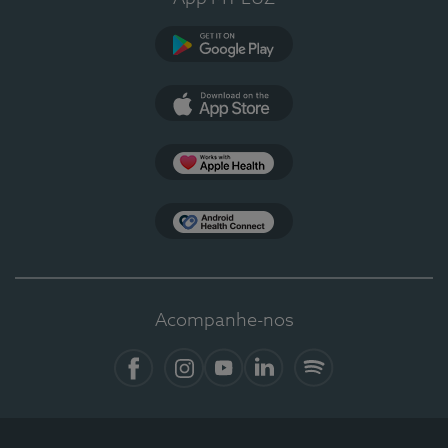
Google Play
App Store
Apple Health
Health Connect
Acompanhe-nos
Facebook
Instagram
YouTube
LinkedIn
Spotify