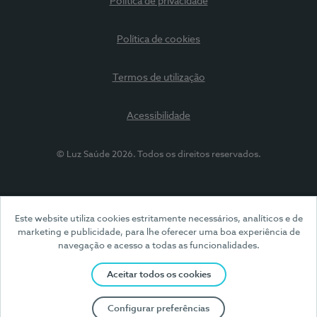
Política de privacidade
Política de cookies
Termos de utilização
Acessibilidade
© Luz Saúde 2026. Todos os direitos reservados.
Este website utiliza cookies estritamente necessários, analíticos e de
marketing e publicidade, para lhe oferecer uma boa experiência de
navegação e acesso a todas as funcionalidades.
Aceitar todos os cookies
Configurar preferências