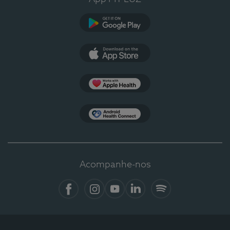
Google Play
App Store
Apple Health
Health Connect
Acompanhe-nos
Facebook
Instagram
YouTube
LinkedIn
Spotify