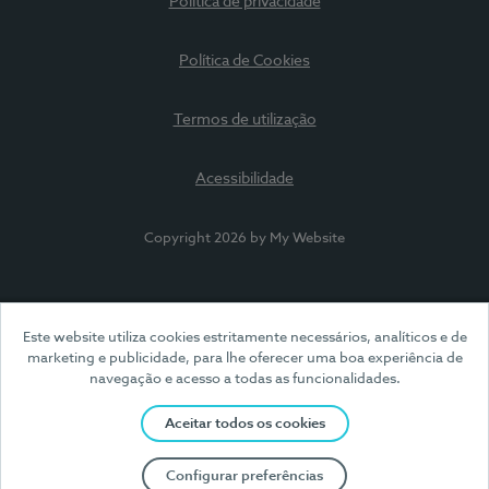
Política de privacidade
Política de Cookies
Termos de utilização
Acessibilidade
Copyright 2026 by My Website
Este website utiliza cookies estritamente necessários, analíticos e de
marketing e publicidade, para lhe oferecer uma boa experiência de
navegação e acesso a todas as funcionalidades.
Aceitar todos os cookies
Configurar preferências