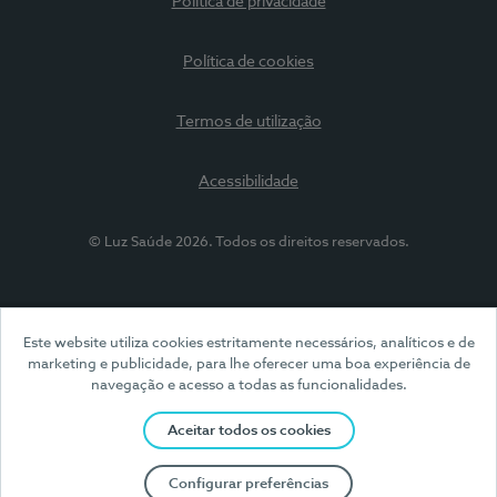
Política de privacidade
Política de cookies
Termos de utilização
Acessibilidade
© Luz Saúde 2026. Todos os direitos reservados.
Este website utiliza cookies estritamente necessários, analíticos e de
marketing e publicidade, para lhe oferecer uma boa experiência de
navegação e acesso a todas as funcionalidades.
Aceitar todos os cookies
Configurar preferências