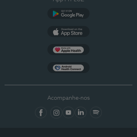
Google Play
App Store
Apple Health
Health Connect
Acompanhe-nos
Facebook
Instagram
YouTube
LinkedIn
Spotify