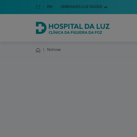
Idioma em Português
PT
English Language
EN
UNIDADES LUZ SAÚDE
Escolha o seu idioma
Hospital da Luz Clínica da Figueira da Foz
Notícias
Homepage