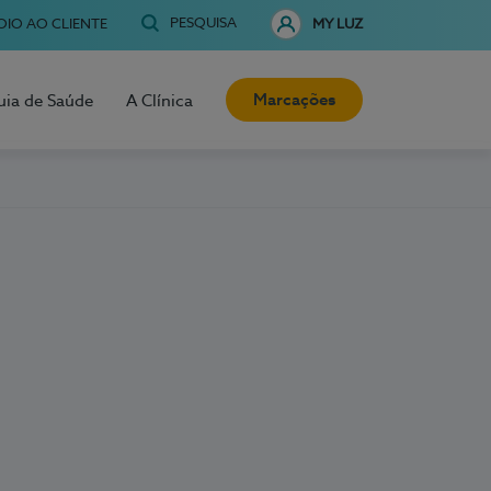
PESQUISA
OIO AO CLIENTE
MY LUZ
Marcações
uia de Saúde
A Clínica