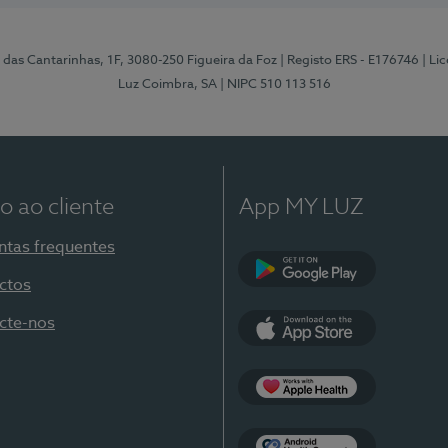
 das Cantarinhas, 1F, 3080-250 Figueira da Foz
| Registo ERS - E176746
| Li
Luz Coimbra, SA
| NIPC 510 113 516
o ao cliente
App MY LUZ
ntas frequentes
ctos
Google Play
cte-nos
App Store
Apple Health