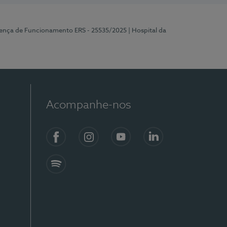
cença de Funcionamento ERS - 25535/2025
| Hospital da
Acompanhe-nos
Facebook
Instagram
YouTube
LinkedIn
Spotify