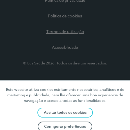
Política de privacidade
Política de cookies
Termos de utilização
Acessibilidade
© Luz Saúde 2026. Todos os direitos reservados.
Este website utiliza cookies estritamente necessários, analíticos e de
marketing e publicidade, para lhe oferecer uma boa experiência de
navegação e acesso a todas as funcionalidades.
Aceitar todos os cookies
Configurar preferências