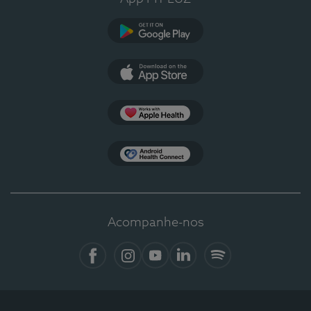
Google Play
App Store
Apple Health
Health Connect
Acompanhe-nos
Facebook
Instagram
YouTube
LinkedIn
Spotify