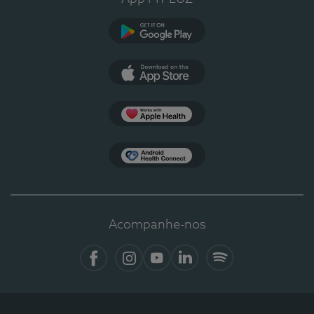
Google Play
App Store
Apple Health
Health Connect
Acompanhe-nos
Facebook
Instagram
YouTube
LinkedIn
Spotify