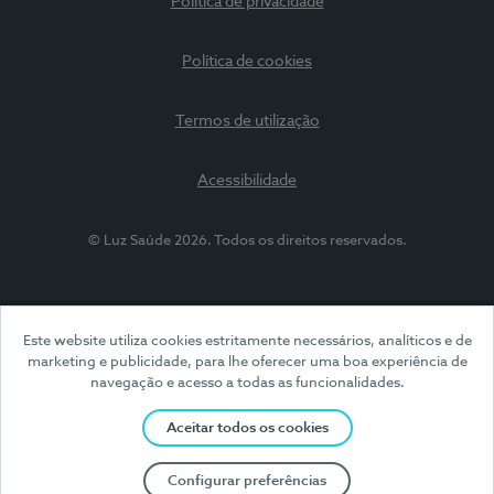
Política de privacidade
Política de cookies
Termos de utilização
Acessibilidade
© Luz Saúde 2026. Todos os direitos reservados.
Este website utiliza cookies estritamente necessários, analíticos e de
marketing e publicidade, para lhe oferecer uma boa experiência de
navegação e acesso a todas as funcionalidades.
Aceitar todos os cookies
Configurar preferências