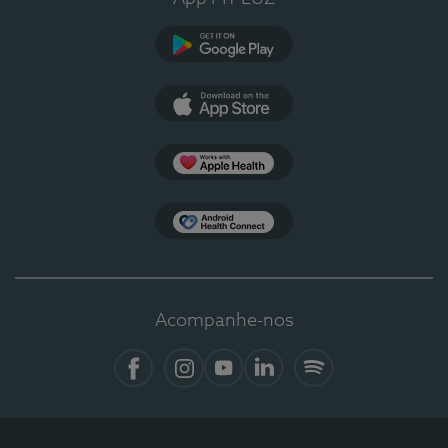
Google Play
App Store
Apple Health
Health Connect
Acompanhe-nos
Facebook
Instagram
YouTube
LinkedIn
Spotify