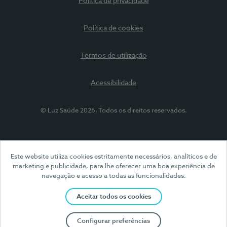
Política de privacidade
Política de cookies
Termos de utilização
Acessibilidade
© Luz Saúde 2026. Todos os direitos reservados.
Este website utiliza cookies estritamente necessários, analíticos e de
marketing e publicidade, para lhe oferecer uma boa experiência de
navegação e acesso a todas as funcionalidades.
Aceitar todos os cookies
Configurar preferências