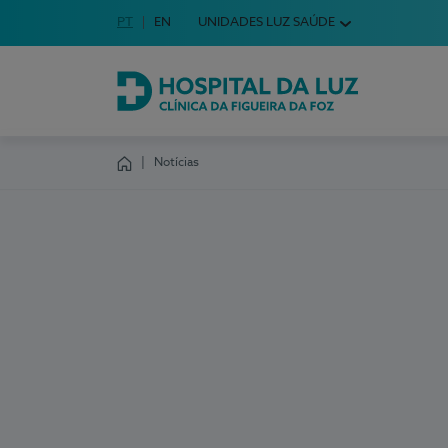
Idioma em Português
PT
English Language
EN
UNIDADES LUZ SAÚDE
Escolha o seu idioma
Hospital da Luz Clínica da Figueira da Foz
Notícias
Homepage