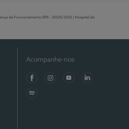
cença de Funcionamento ERS - 25535/2025
| Hospital da
Acompanhe-nos
Facebook
Instagram
YouTube
LinkedIn
Spotify