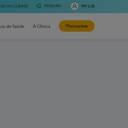
PESQUISA
OIO AO CLIENTE
MY LUZ
Marcações
uia de Saúde
A Clínica