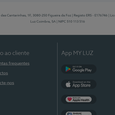
 das Cantarinhas, 1F, 3080-250 Figueira da Foz
| Registo ERS - E176746
| Li
Luz Coimbra, SA
| NIPC 510 113 516
o ao cliente
App MY LUZ
ntas frequentes
ctos
Google Play
cte-nos
App Store
Apple Health