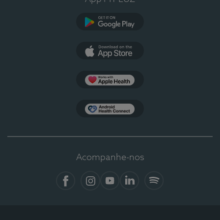
Google Play
App Store
Apple Health
Health Connect
Acompanhe-nos
Facebook
Instagram
YouTube
LinkedIn
Spotify