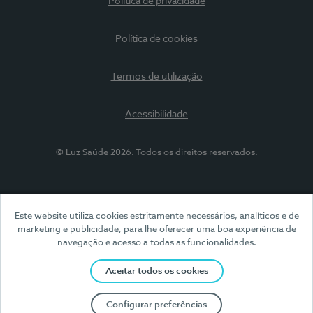
Política de privacidade
Política de cookies
Termos de utilização
Acessibilidade
© Luz Saúde 2026. Todos os direitos reservados.
Este website utiliza cookies estritamente necessários, analíticos e de
marketing e publicidade, para lhe oferecer uma boa experiência de
navegação e acesso a todas as funcionalidades.
Aceitar todos os cookies
Configurar preferências