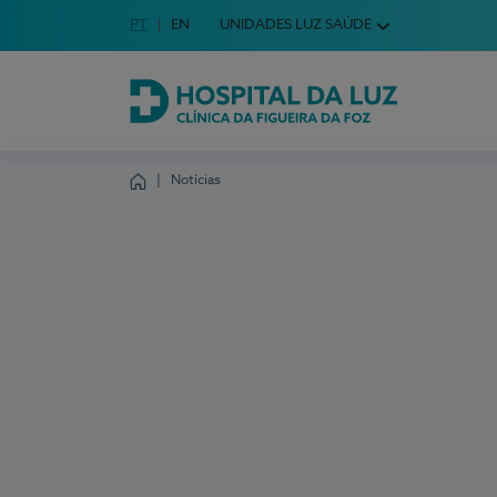
Idioma em Português
PT
English Language
EN
UNIDADES LUZ SAÚDE
Escolha o seu idioma
Hospital da Luz Clínica da Figueira da Foz
Notícias
Homepage