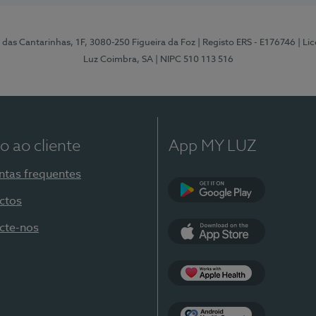
 das Cantarinhas, 1F, 3080-250 Figueira da Foz
| Registo ERS - E176746
| Li
Luz Coimbra, SA
| NIPC 510 113 516
o ao cliente
App MY LUZ
ntas frequentes
ctos
Google Play
cte-nos
App Store
Apple Health