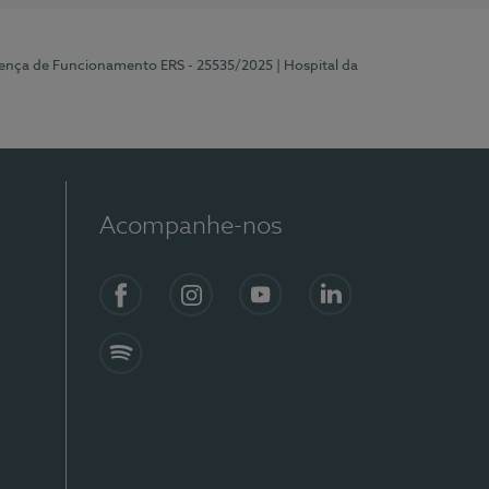
cença de Funcionamento ERS - 25535/2025
| Hospital da
Acompanhe-nos
Facebook
Instagram
YouTube
LinkedIn
Spotify