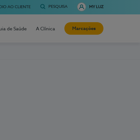
PESQUISA
OIO AO CLIENTE
MY LUZ
Marcações
uia de Saúde
A Clínica