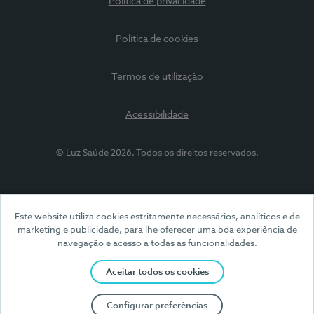
Política de privacidade
Política de cookies
Termos de utilização
Acessibilidade
© Luz Saúde 2026. Todos os direitos reservados.
Este website utiliza cookies estritamente necessários, analíticos e de
marketing e publicidade, para lhe oferecer uma boa experiência de
navegação e acesso a todas as funcionalidades.
Aceitar todos os cookies
Configurar preferências