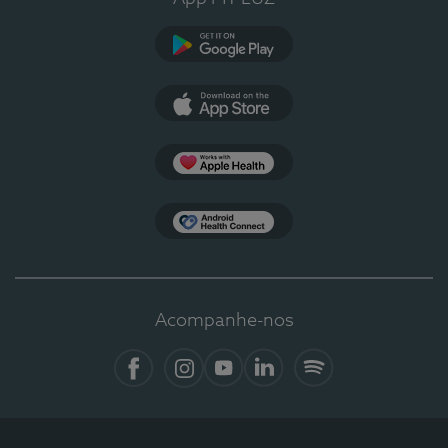
Google Play
App Store
Apple Health
Health Connect
Acompanhe-nos
Facebook
Instagram
YouTube
LinkedIn
Spotify