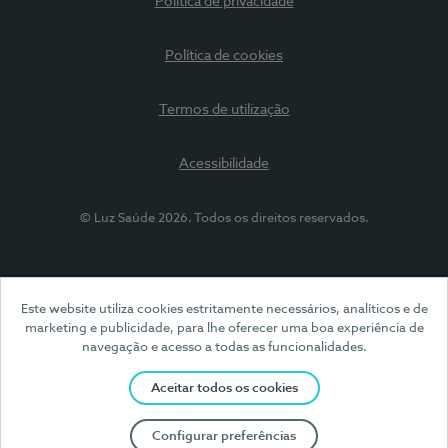
Política de privacidade
Política de cookies
Termos de utilização
Acessibilidade
© Luz Saúde 2026. Todos os direitos reservados.
Este website utiliza cookies estritamente necessários, analíticos e de
marketing e publicidade, para lhe oferecer uma boa experiência de
navegação e acesso a todas as funcionalidades.
Aceitar todos os cookies
Configurar preferências