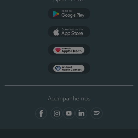
Google Play
App Store
Apple Health
Health Connect
Acompanhe-nos
Facebook
Instagram
YouTube
LinkedIn
Spotify