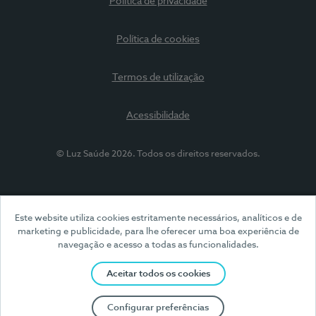
Política de privacidade
Política de cookies
Termos de utilização
Acessibilidade
© Luz Saúde 2026. Todos os direitos reservados.
Este website utiliza cookies estritamente necessários, analíticos e de
marketing e publicidade, para lhe oferecer uma boa experiência de
navegação e acesso a todas as funcionalidades.
Aceitar todos os cookies
Configurar preferências