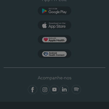
Google Play
App Store
Apple Health
Health Connect
Acompanhe-nos
Facebook
Instagram
YouTube
LinkedIn
Spotify