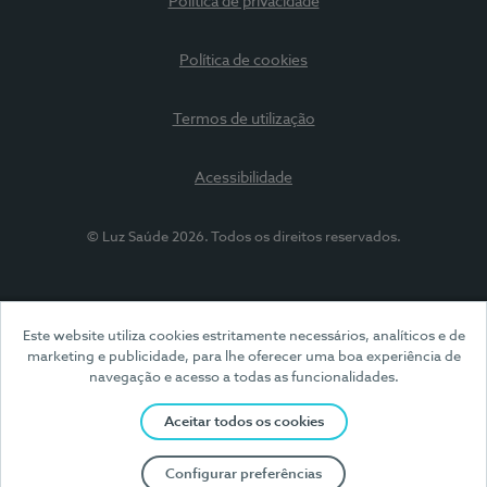
Política de privacidade
Política de cookies
Termos de utilização
Acessibilidade
© Luz Saúde 2026. Todos os direitos reservados.
Este website utiliza cookies estritamente necessários, analíticos e de
marketing e publicidade, para lhe oferecer uma boa experiência de
navegação e acesso a todas as funcionalidades.
Aceitar todos os cookies
Configurar preferências