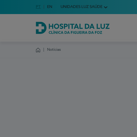
Idioma em Português
PT
English Language
EN
UNIDADES LUZ SAÚDE
Escolha o seu idioma
Hospital da Luz Clínica da Figueira da Foz
Notícias
Homepage