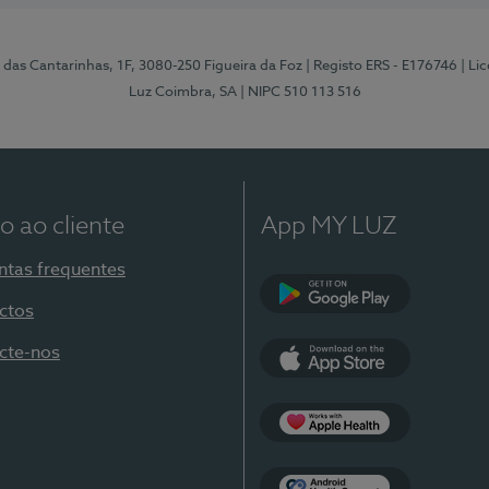
 das Cantarinhas, 1F, 3080-250 Figueira da Foz
| Registo ERS - E176746
| Li
Luz Coimbra, SA
| NIPC 510 113 516
o ao cliente
App MY LUZ
ntas frequentes
ctos
Google Play
cte-nos
App Store
Apple Health