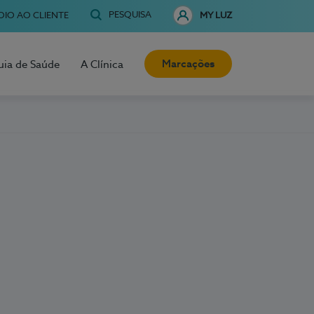
PESQUISA
OIO AO CLIENTE
MY LUZ
Marcações
uia de Saúde
A Clínica