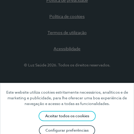
Política de privacidade
Política de cookies
Termos de utilização
Acessibilidade
© Luz Saúde 2026. Todos os direitos reservados.
Este website utiliza cookies estritamente necessários, analíticos e de
marketing e publicidade, para lhe oferecer uma boa experiência de
navegação e acesso a todas as funcionalidades.
Aceitar todos os cookies
Configurar preferências