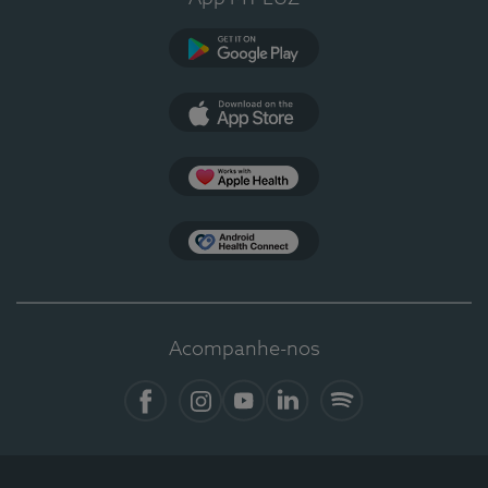
Google Play
App Store
Apple Health
Health Connect
Acompanhe-nos
Facebook
Instagram
YouTube
LinkedIn
Spotify